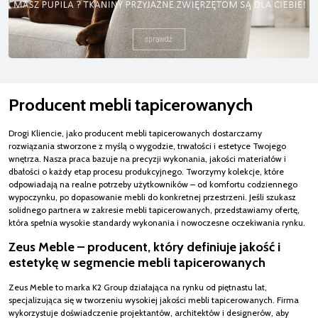
Producent mebli tapicerowanych
Drogi Kliencie, jako producent mebli tapicerowanych dostarczamy
rozwiązania stworzone z myślą o wygodzie, trwałości i estetyce Twojego
wnętrza. Nasza praca bazuje na precyzji wykonania, jakości materiałów i
dbałości o każdy etap procesu produkcyjnego. Tworzymy kolekcje, które
odpowiadają na realne potrzeby użytkowników – od komfortu codziennego
wypoczynku, po dopasowanie mebli do konkretnej przestrzeni. Jeśli szukasz
solidnego partnera w zakresie mebli tapicerowanych, przedstawiamy ofertę,
która spełnia wysokie standardy wykonania i nowoczesne oczekiwania rynku.
Zeus Meble – producent, który definiuje jakość i
estetykę w segmencie mebli tapicerowanych
Zeus Meble to marka K2 Group działająca na rynku od piętnastu lat,
specjalizująca się w tworzeniu wysokiej jakości mebli tapicerowanych. Firma
wykorzystuje doświadczenie projektantów, architektów i designerów, aby