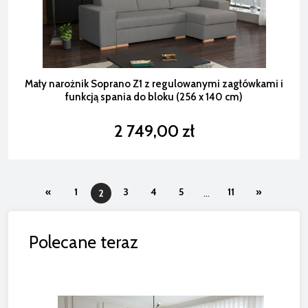
Mały narożnik Soprano Z1 z regulowanymi zagłówkami i
funkcją spania do bloku (256 x 140 cm)
2 749,00 zł
«
1
3
4
5
11
»
2
...
Polecane teraz