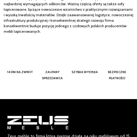
najbardziej wymagających odbiorców. Ważną częścią oferty są także sofy
tapicerowane, łączące nowoczesne wzornictwo z praktycznymi rozwiązaniami
i wysoką trwałością materiałów. Dzięki zaawansowanej logistyce, nowoczesnej
infrastruktury produkcyjnej i konsekwentnej strategii rozwoju firma
konsekwentnie buduje pozycję jednego z czołowych polskich producentów
mebli tapicerowanych.
14 DNI NA ZWROT
ZAUFANY
SZYBKA WYSYŁKA
BEZPIECZNE
SPRZEDAWCA
PŁATNOŚCI
Zeus meble to firma która prężnie działa na ryku meblowym od 15