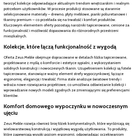
tworzyć kolekcje odpowiadające aktualnym trendom wnętrzarskim i realnym
potrzebom użytkowników. W procesie produkcji stosowane są starannie
selekcjonowane materiały – drewno, płyty meblowe, pianki poliuretanowe i
tkaniny premium – co przekłada się na trwałość i komfort produktów.
Kluczowym elementem oferty pozostają narożniki tapicerowane, cenione za
funkcjonalność i możliwość dopasowania do różnorodnych przestrzeni
mieszkalnych.
Kolekcje, które łączą funkcjonalność z wygodą
Oferta Zeus Meble obejmuje dopracowane w detalach łóżka tapicerowane,
projektowane z myślą o komforcie i estetyce sypialni, z wykorzystaniem
solidnych konstrukcji i nowoczesnych tkanin. Uzupełnieniem kolekcji są fotele
tapicerowane, stanowiące ważny element strefy wypoczynkowej, łączące
ergonomię, elegancję i trwałość. Firma stale analizuje światowe trendy i
wdraża nowe rozwiązania projektowe, co umożliwia odświeżanie kolekcji i
wprowadzanie nowych modeli zgodnych ze zmieniającymi się preferencjami
klientów.
Komfort domowego wypoczynku w nowoczesnym
ujęciu
Zeus Meble rozwija również linię łóżek kontynentalnych, które wyróżniają się
wielowarstwową konstrukcją i wyjątkową wygodą użytkowania. To produkty,
które zapewniają wysoki poziom ergonomii, odpowiadając oczekiwaniom