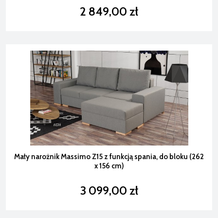
2 849,00 zł
Mały narożnik Massimo Z15 z funkcją spania, do bloku (262
x 156 cm)
3 099,00 zł