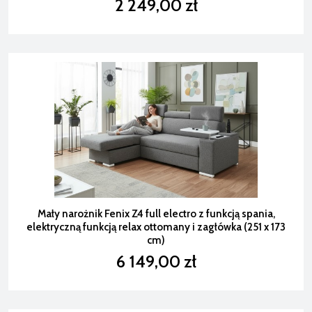
2 249,00 zł
Mały narożnik Fenix Z4 full electro z funkcją spania,
elektryczną funkcją relax ottomany i zagłówka (251 x 173
cm)
6 149,00 zł