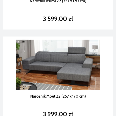
Narożnik Izumi Z2 (257 x 170 cm)
3 599,00 zł
Narożnik Moet Z2 (257 x 170 cm)
3 999,00 zł