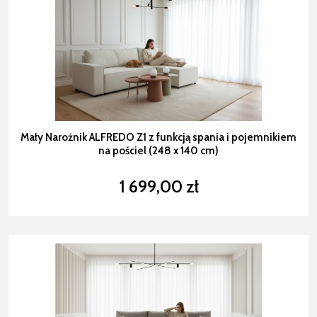
Mały Narożnik ALFREDO Z1 z funkcją spania i pojemnikiem
na pościel (248 x 140 cm)
1 699,00 zł