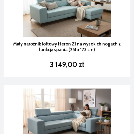
Mały narożnik loftowy Heron Z1 na wysokich nogach z
funkcją spania (251 x 173 cm)
3 149,00 zł