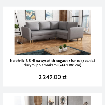
Narożnik IBIS H1 na wysokich nogach z funkcją spania i
dużymi pojemnikami (244 x 188 cm)
2 249,00 zł