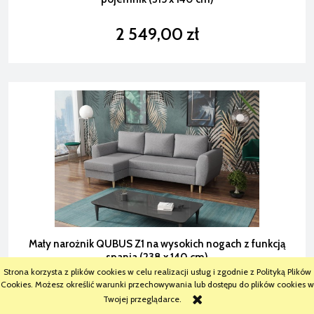
2 549,00 zł
Mały narożnik QUBUS Z1 na wysokich nogach z funkcją
spania (238 x 140 cm)
Strona korzysta z plików cookies w celu realizacji usług i zgodnie z Polityką Plików
Cookies. Możesz określić warunki przechowywania lub dostępu do plików cookies w
2 099,00 zł
Twojej przeglądarce.