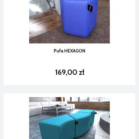
Pufa HEXAGON
169,00 zł