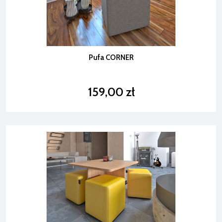
Pufa CORNER
159,00 zł