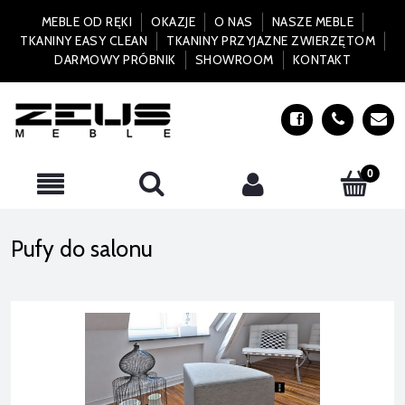
MEBLE OD RĘKI
OKAZJE
O NAS
NASZE MEBLE
TKANINY EASY CLEAN
TKANINY PRZYJAZNE ZWIERZĘTOM
DARMOWY PRÓBNIK
SHOWROOM
KONTAKT
Pufy do salonu