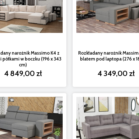
adany narożnik Massimo K4 z
Rozkładany narożnik Massim
i półkami w boczku (196 x 343
blatem pod laptopa (276 x 1
cm)
4 849,00 zł
4 349,00 zł