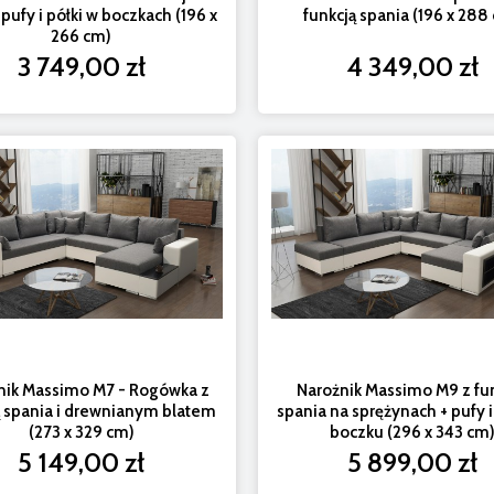
 pufy i półki w boczkach (196 x
funkcją spania (196 x 288
266 cm)
3 749,00 zł
4 349,00 zł
nik Massimo M7 - Rogówka z
Narożnik Massimo M9 z fu
ą spania i drewnianym blatem
spania na sprężynach + pufy i
(273 x 329 cm)
boczku (296 x 343 cm
5 149,00 zł
5 899,00 zł