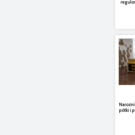
regulo
Narożni
półki i