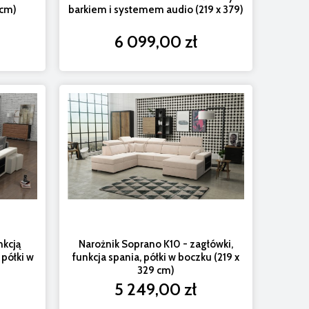
 cm)
barkiem i systemem audio (219 x 379)
6 099,00 zł
nkcją
Narożnik Soprano K10 - zagłówki,
 półki w
funkcja spania, półki w boczku (219 x
)
329 cm)
5 249,00 zł