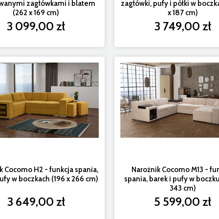
wanymi zagłówkami i blatem
zagłówki, pufy i półki w boczk
(262 x 169 cm)
x 187 cm)
3 099,00 zł
3 749,00 zł
k Cocomo H2 - funkcja spania,
Narożnik Cocomo M13 - fu
 pufy w boczkach (196 x 266 cm)
spania, barek i pufy w boczku
343 cm)
3 649,00 zł
5 599,00 zł