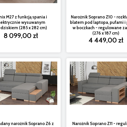
nix M27 z funkcją spania i
Narożnik Soprano Z10 - rozk
lektrycznie wysuwanym
blatem pod laptopa, pufami i
edziskiem (285 x 282 cm)
w boczkach - regulowane za
(276 x 187 cm)
8 099,00 zł
4 449,00 zł
adany narożnik Soprano Z6 z
Narożnik Soprano Z11 - reg