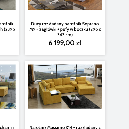
arożnik
Duży rozkładany narożnik Soprano
h (239 x
M9 - zagłówki + pufy w boczku (296 x
343 cm)
6 199,00 zł
chami i
Narożnik Massimo K14 - rozkładany z