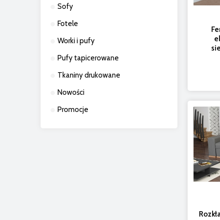
Sofy
Fotele
Fe
e
Worki i pufy
si
Pufy tapicerowane
Tkaniny drukowane
Nowości
Promocje
Rozkł