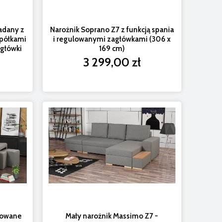
ładany z
Narożnik Soprano Z7 z funkcją spania
 półkami
i regulowanymi zagłówkami (306 x
główki
169 cm)
3 299,00 zł
ulowane
Mały narożnik Massimo Z7 -