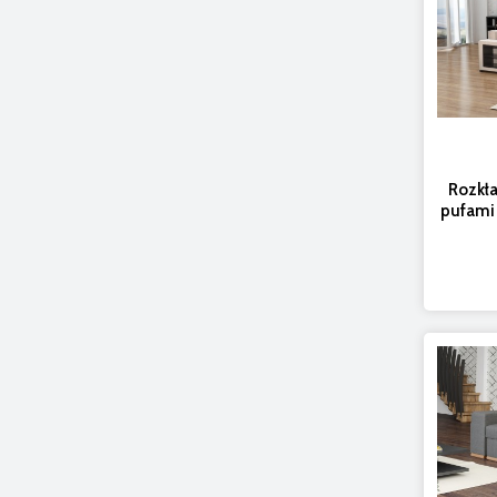
Rozkł
pufami 