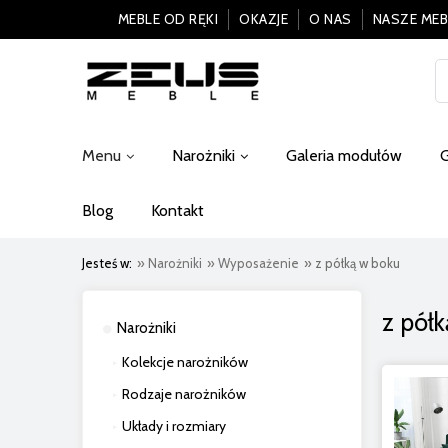
MEBLE OD RĘKI
OKAZJE
O NAS
NASZE MEB
Menu
Narożniki
Galeria modułów
G
Blog
Kontakt
Jesteś w:
»
Narożniki
»
Wyposażenie
»
z półką w boku
z pół
Narożniki
Kolekcje narożników
Rodzaje narożników
Układy i rozmiary