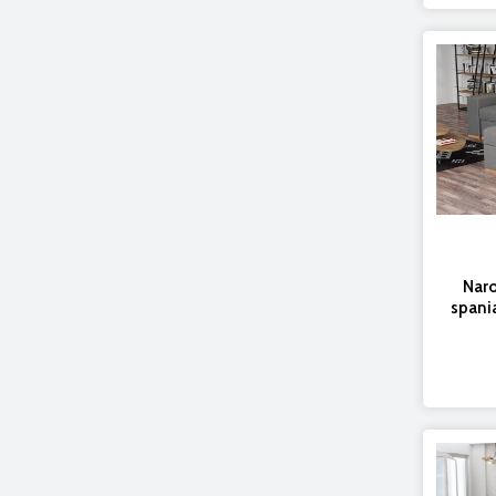
Naro
spani