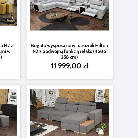
o H2 z
Bogato wysposażony narożnik Hilton
ami w
N2 z podwójną funkcją relaks (468 x
m)
258 cm)
11 999,00 zł