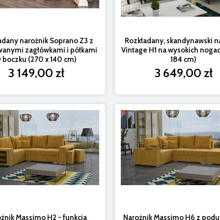
adany narożnik Soprano Z3 z
Rozkładany, skandynawski n
wanymi zagłówkami i półkami
Vintage H1 na wysokich nogac
 boczku (270 x 140 cm)
184 cm)
3 149,00 zł
3 649,00 zł
żnik Massimo H2 - funkcja
Narożnik Massimo H6 z podu