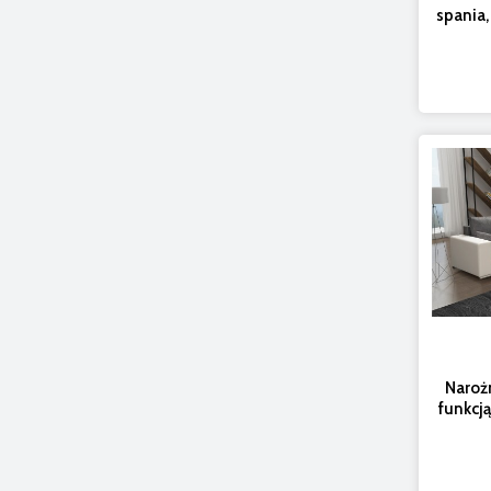
spania,
Naroż
funkcj