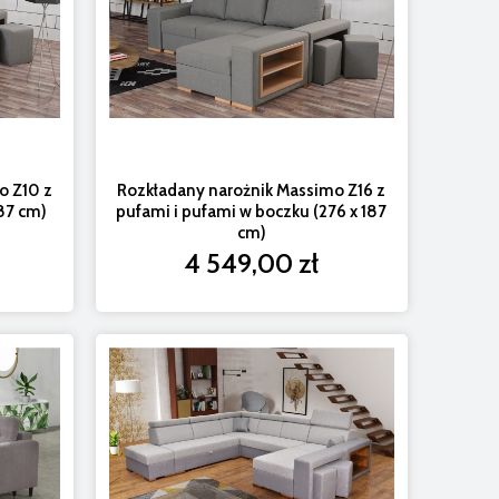
o Z10 z
Rozkładany narożnik Massimo Z16 z
87 cm)
pufami i pufami w boczku (276 x 187
cm)
4 549,00 zł