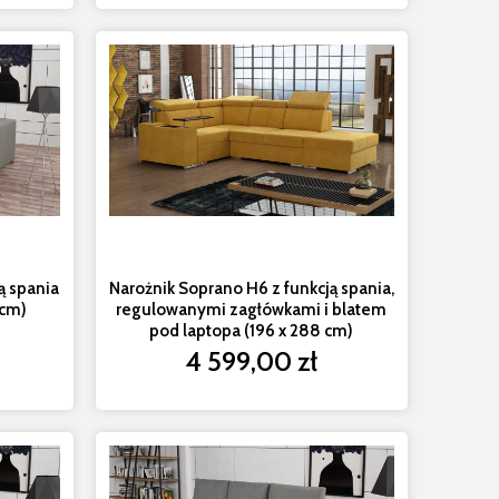
ą spania
Narożnik Soprano H6 z funkcją spania,
 cm)
regulowanymi zagłówkami i blatem
pod laptopa (196 x 288 cm)
4 599,00 zł