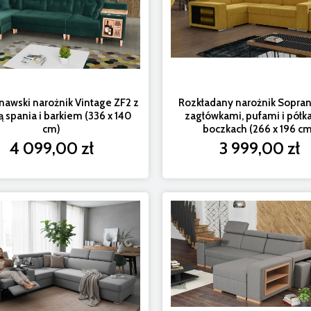
awski narożnik Vintage ZF2 z
Rozkładany narożnik Sopran
ą spania i barkiem (336 x 140
zagłówkami, pufami i półk
cm)
boczkach (266 x 196 c
4 099,00 zł
3 999,00 zł