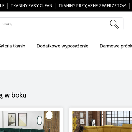
LE
TKANINY EASY CLEAN
TKANINY PRZYJAZNE ZWIERZĘTOM
aleria tkanin
Dodatkowe wyposażenie
Darmowe próbki
ką w boku