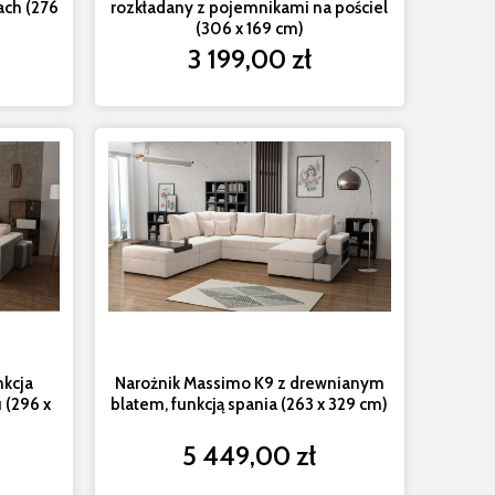
ach (276
rozkładany z pojemnikami na pościel
(306 x 169 cm)
3 199,00 zł
nkcja
Narożnik Massimo K9 z drewnianym
 (296 x
blatem, funkcją spania (263 x 329 cm)
5 449,00 zł