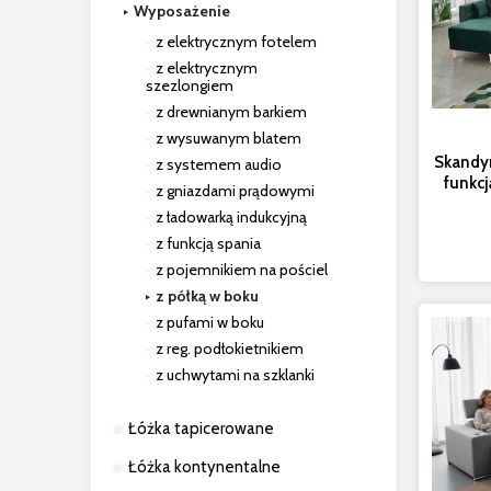
Wyposażenie
z elektrycznym fotelem
z elektrycznym
szezlongiem
z drewnianym barkiem
z wysuwanym blatem
Skandyn
z systemem audio
funkcj
z gniazdami prądowymi
z ładowarką indukcyjną
z funkcją spania
z pojemnikiem na pościel
z półką w boku
z pufami w boku
z reg. podłokietnikiem
z uchwytami na szklanki
Łóżka tapicerowane
Łóżka kontynentalne