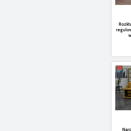
Rozkł
regulo
w
Naro