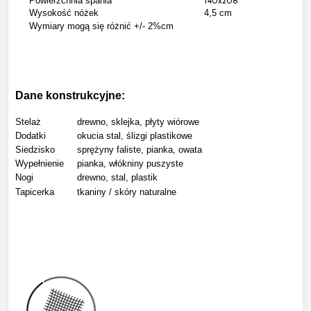
Powierzchnia spania
140x208
Wysokość nóżek
4,5 cm
Wymiary mogą się różnić +/- 2%cm
Dane konstrukcyjne:
Stelaż
drewno, sklejka, płyty wiórowe
Dodatki
okucia stal, ślizgi plastikowe
Siedzisko
sprężyny faliste, pianka, owata
Wypełnienie
pianka, włókniny puszyste
Nogi
drewno, stal, plastik
Tapicerka
tkaniny / skóry naturalne