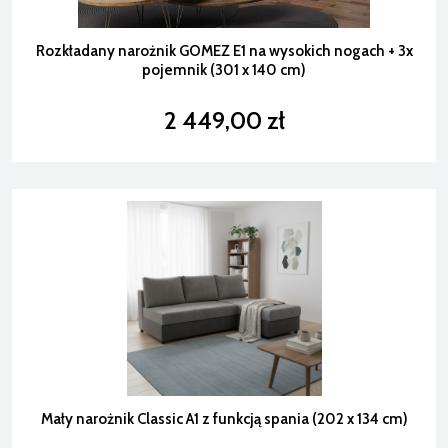
Rozkładany narożnik GOMEZ E1 na wysokich nogach + 3x
pojemnik (301 x 140 cm)
2 449,00 zł
Mały narożnik Classic A1 z funkcją spania (202 x 134 cm)