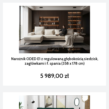
Narożnik ODED E1 z regulowaną głębokością siedzisk,
zagłówkami i f. spania (358 x 178 cm)
5 989,00 zł