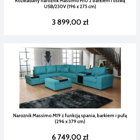
Rozkładany narożnik Massimo H10 z barkiem i listwą
USB/230V (196 x 275 cm)
3 899,00 zł
Narożnik Massimo M19 z funkcją spania, barkiem i pufą
(296 x 379 cm)
6 749,00 zł