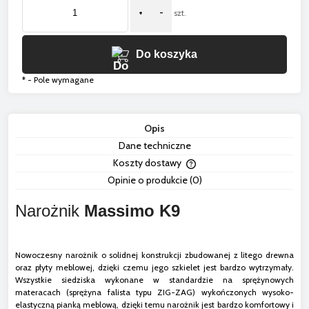
+
-
szt.
Do koszyka
*
- Pole wymagane
Opis
Dane techniczne
Koszty dostawy
Cena nie zawiera ewentua
Opinie o produkcie (0)
płatności
Narożnik
Massimo K9
Nowoczesny narożnik o solidnej konstrukcji zbudowanej z litego drewna
oraz płyty meblowej, dzięki czemu jego szkielet jest bardzo wytrzymały.
Wszystkie siedziska wykonane w standardzie na sprężynowych
materacach (sprężyna falista typu ZIG-ZAG) wykończonych wysoko-
elastyczną pianką meblową, dzięki temu narożnik jest bardzo komfortowy i