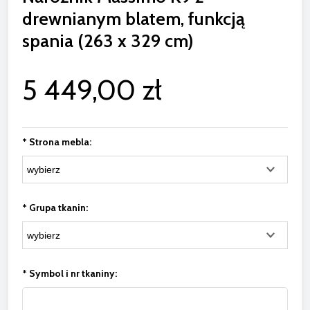
drewnianym blatem, funkcją
spania (263 x 329 cm)
5 449,00 zł
*
Strona mebla:
*
Grupa tkanin:
*
Symbol i nr tkaniny: