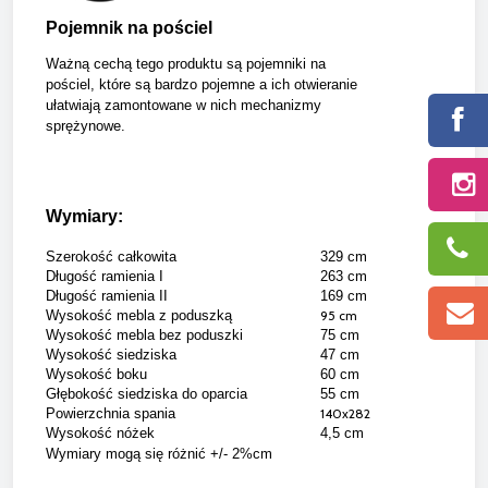
Pojemnik na pościel
Ważną cechą tego produktu są pojemniki na
pościel, które są bardzo pojemne a ich otwieranie
ułatwiają zamontowane w nich mechanizmy
sprężynowe.
Wymiary:
Szerokość całkowita
329 cm
Długość ramienia I
263 cm
Długość ramienia II
169 cm
Wysokość mebla z poduszką
95 cm
Wysokość mebla bez poduszki
75 cm
Wysokość siedziska
47 cm
Wysokość boku
60 cm
Głębokość siedziska do oparcia
55 cm
Powierzchnia spania
140x282
Wysokość nóżek
4,5 cm
Wymiary mogą się różnić +/- 2%cm