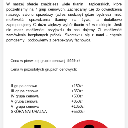
W naszej ofercie znajdziesz wiele tkanin tapicerskich, które
podzieliliśmy na 7 grup cenowych. Zachęcamy Cię do odwiedzenia
naszego salonu sprzedaży (adres siedziby) gdzie będziesz mieć
możliwość sprawdzenia tkaniny na żywo, a dodatkowo
zaproponujemy Ci dużo większy wybór tkanin niż w e-sklepie. Jeśli
nie masz możliwości przyjazdu do nas dajemy Ci możliwość
zamówienia bezpłatnych próbek. Skontaktuj się z nami - chętnie
pomożemy i podpowiemy z perspektywy fachowca.
Cena w pierwszej grupie cenowej:
544
9 zł
Cena w pozostałych grupach cenowych:
II grupa cenowa
+150zł
III grupa cenowa
+350zł
IV grupa cenowa
+500zł
V grupa cenowa
+850zł
VI grupa cenowa
+1350zł
SKÓRA NATURALNA
+5500zł