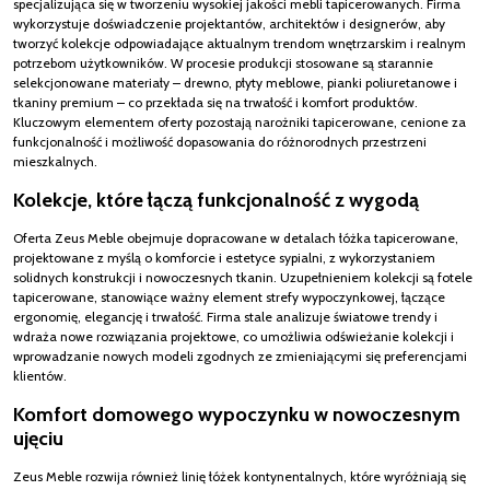
specjalizująca się w tworzeniu wysokiej jakości mebli tapicerowanych. Firma
wykorzystuje doświadczenie projektantów, architektów i designerów, aby
tworzyć kolekcje odpowiadające aktualnym trendom wnętrzarskim i realnym
potrzebom użytkowników. W procesie produkcji stosowane są starannie
selekcjonowane materiały – drewno, płyty meblowe, pianki poliuretanowe i
tkaniny premium – co przekłada się na trwałość i komfort produktów.
Kluczowym elementem oferty pozostają narożniki tapicerowane, cenione za
funkcjonalność i możliwość dopasowania do różnorodnych przestrzeni
mieszkalnych.
Kolekcje, które łączą funkcjonalność z wygodą
Oferta Zeus Meble obejmuje dopracowane w detalach łóżka tapicerowane,
projektowane z myślą o komforcie i estetyce sypialni, z wykorzystaniem
solidnych konstrukcji i nowoczesnych tkanin. Uzupełnieniem kolekcji są fotele
tapicerowane, stanowiące ważny element strefy wypoczynkowej, łączące
ergonomię, elegancję i trwałość. Firma stale analizuje światowe trendy i
wdraża nowe rozwiązania projektowe, co umożliwia odświeżanie kolekcji i
wprowadzanie nowych modeli zgodnych ze zmieniającymi się preferencjami
klientów.
Komfort domowego wypoczynku w nowoczesnym
ujęciu
Zeus Meble rozwija również linię łóżek kontynentalnych, które wyróżniają się