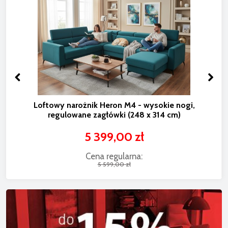
ożnik Heron M4 - wysokie nogi,
Narożnik Hero
ane zagłówki (248 x 314 cm)
siedziska, fu
5 399,00 zł
8
Cena regularna:
C
5 599,00 zł