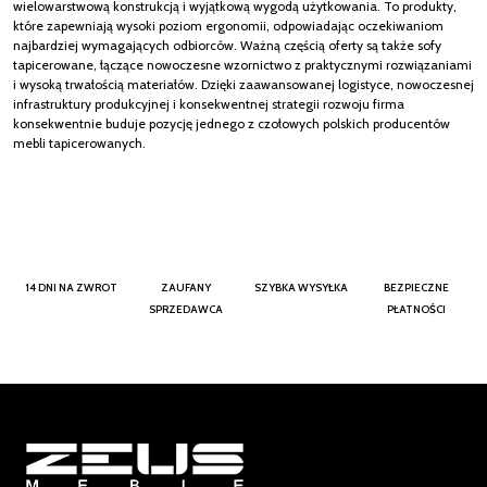
wielowarstwową konstrukcją i wyjątkową wygodą użytkowania. To produkty,
które zapewniają wysoki poziom ergonomii, odpowiadając oczekiwaniom
najbardziej wymagających odbiorców. Ważną częścią oferty są także sofy
tapicerowane, łączące nowoczesne wzornictwo z praktycznymi rozwiązaniami
i wysoką trwałością materiałów. Dzięki zaawansowanej logistyce, nowoczesnej
infrastruktury produkcyjnej i konsekwentnej strategii rozwoju firma
konsekwentnie buduje pozycję jednego z czołowych polskich producentów
mebli tapicerowanych.
14 DNI NA ZWROT
ZAUFANY
SZYBKA WYSYŁKA
BEZPIECZNE
SPRZEDAWCA
PŁATNOŚCI