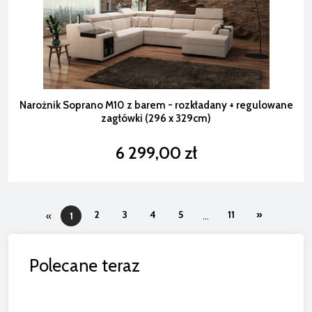
Narożnik Soprano M10 z barem - rozkładany + regulowane
zagłówki (296 x 329cm)
6 299,00 zł
2
3
4
5
11
»
«
1
...
Polecane teraz