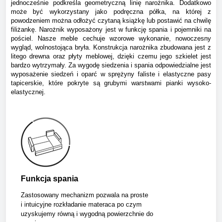
jednocześnie podkreśla geometryczną linię narożnika. Dodatkowo
może być wykorzystany jako podręczna półka, na której z
powodzeniem można odłożyć czytaną książkę lub postawić na chwilę
filiżankę. Narożnik wyposażony jest w funkcję spania i pojemniki na
pościel. Nasze meble cechuje wzorowe wykonanie, nowoczesny
wygląd, wolnostojąca bryła. Konstrukcja narożnika zbudowana jest z
litego drewna oraz płyty meblowej, dzięki czemu jego szkielet jest
bardzo wytrzymały. Za wygodę siedzenia i spania odpowiedzialne jest
wyposażenie siedzeń i oparć w sprężyny faliste i elastyczne pasy
tapicerskie, które pokryte są grubymi warstwami pianki wysoko-
elastycznej.
Funkcja spania
Zastosowany mechanizm pozwala na proste
i intuicyjne rozkładanie materaca po czym
uzyskujemy równą i wygodną powierzchnie do