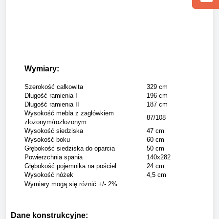
Wymiary:
Szerokość całkowita
329 cm
Długość ramienia I
196 cm
Długość ramienia II
187 cm
Wysokość mebla z zagłówkiem
87/108
złożonym/rozłożonym
Wysokość siedziska
47 cm
Wysokość boku
60 cm
Głębokość siedziska do oparcia
50 cm
Powierzchnia spania
140x282
Głębokość pojemnika na pościel
24 cm
Wysokość nóżek
4,5 cm
Wymiary mogą się różnić +/- 2%
Dane konstrukcyjne: