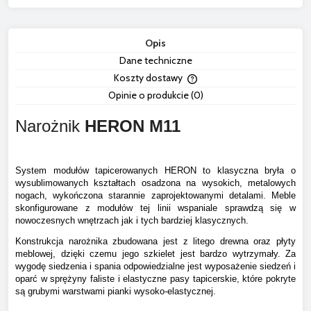
Opis
Dane techniczne
Koszty dostawy
Cena nie zawiera ewentua
Opinie o produkcie (0)
płatności
Narożnik
HERON
M11
System modułów tapicerowanych HERON to klasyczna bryła o
wysublimowanych kształtach osadzona na wysokich, metalowych
nogach, wykończona starannie zaprojektowanymi detalami. Meble
skonfigurowane z modułów tej linii wspaniale sprawdzą się w
nowoczesnych wnętrzach jak i tych bardziej klasycznych.
Konstrukcja narożnika zbudowana jest z litego drewna oraz płyty
meblowej, dzięki czemu jego szkielet jest bardzo wytrzymały. Za
wygodę siedzenia i spania odpowiedzialne jest wyposażenie siedzeń i
oparć w sprężyny faliste i elastyczne pasy tapicerskie, które pokryte
są grubymi warstwami pianki wysoko-elastycznej.