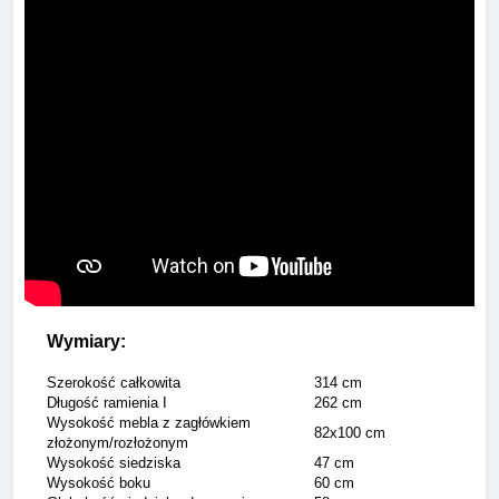
Wymiary:
Szerokość całkowita
314 cm
Długość ramienia I
262 cm
Wysokość mebla z zagłówkiem
82x100 cm
złożonym/rozłożonym
Wysokość siedziska
47 cm
Wysokość boku
60 cm