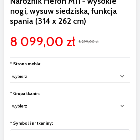
Narożnik Heron M11 - wysokie
nogi, wysuw siedziska, funkcja
spania (314 x 262 cm)
8 099,00 zł
8 299,00 zł
*
Strona mebla:
*
Grupa tkanin:
*
Symbol i nr tkaniny: