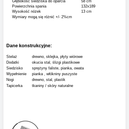
Głębokość siedziska do oparcia
58 cm
Powierzchnia spania
132x189
Wysokość nóżek
13 cm
Wymiary mogą się różnić +/- 2%cm
Dane konstrukcyjne:
Stelaż
drewno, sklejka, płyty wiórowe
Dodatki
okucia stal, ślizgi plastikowe
Siedzisko
sprężyny faliste, pianka, owata
Wypełnienie
pianka , włókniny puszyste
Nogi
drewno, stal, plastik
Tapicerka
tkaniny / skóry naturalne