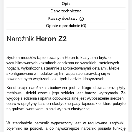
Opis
Dane techniczne
Koszty dostawy
Cena nie zawiera ewentua
Opinie o produkcie (0)
płatności
Narożnik
Heron Z2
System modułów tapicerowanych Heron to klasyczna bryła o
wysublimowanych kształtach osadzona na wysokich, metalowych
nogach, wykończona starannie zaprojektowanymi detalami. Meble
skonfigurowane z modułów tej linii wspaniale sprawdzą się w
nowoczesnych wnętrzach jak i tych bardziej klasycznych.
Konstrukcja narożnika zbudowana jest z litego drewna oraz płyty
meblowej, dzięki czemu jego szkielet jest bardzo wytrzymały. Za
wygodę siedzenia i spania odpowiedzialne jest wyposażenie siedzeń i
oparć w sprężyny faliste i elastyczne pasy tapicerskie, które pokryte
są grubymi warstwami pianki wysoko-elastycznej.
W standardzie narożnik wyposażony jest w regulowane zagłówki,
pojemnik na pościel, a co najważniejsze narożnik posiada funkcję