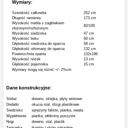
Wymiary:
Szerokość całkowita
252 cm
Długość ramienia
173 cm
Wysokość mebla z zagłówkiem
82/100
złożonym/rozłożonym
Wysokość siedziska
47 cm
Wysokość boku
60 cm
Głębokość siedziska do oparcia
58 cm
Głębokość ottomany do oparcia
132 cm
Powierzchnia spania
132x196
Wysokość nóżek
13 cm
Głębokość pojemnika
15 cm
Wymiary mogą się różnić +/- 2%cm
Dane konstrukcyjne:
Stelaż
drewno, sklejka, płyty wiórowe
Dodatki
okucia stal, ślizgi plastikowe
Siedzisko
sprężyny faliste, pianka, owata
Wypełnienie
pianka, włókniny puszyste
Nogi
drewno, stal, plastik
Tapicerka
tkaniny / skóry naturalne