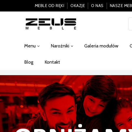
MEBLE OD RĘKI
OKAZJE
O NAS
NASZE MEB
Menu
Narożniki
Galeria modułów
G
Blog
Kontakt