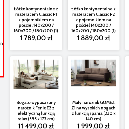
Łóżko kontynentalne z
Łóżko kontynentalne z
materacem Classic P1
materacem Classic P2
z pojemnikiem na
z pojemnikiem na
pościel 140x200 /
pościel 140x200 /
160x200 / 180x200 (1)
160x200 / 180x200 (1)
1 789,00 zł
1 889,00 zł
zną
Narożnik Fenix M10 z funkcją spania i barkiem (282 x
Elek
336 cm)
6 999,00 zł
Bogato wyposażony
Mały narożnik GOMEZ
narożnik Fenix E2 z
Z1 na wysokich nogach
elektryczną funkcją
z funkcją spania (230 x
relax (395 x 173 cm)
140 cm)
11 499,00 zł
1 999,00 zł