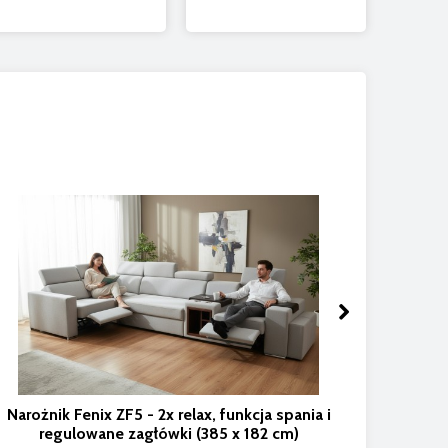
Naroż
sied
Narożnik Fenix ZF5 - 2x relax, funkcja spania i
regulowane zagłówki (385 x 182 cm)