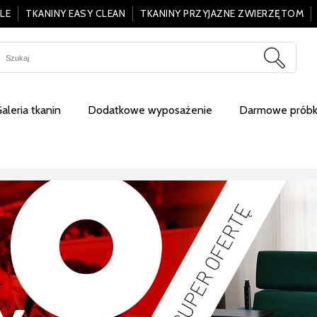
LE
TKANINY EASY CLEAN
TKANINY PRZYJAZNE ZWIERZĘTOM
aleria tkanin
Dodatkowe wyposażenie
Darmowe próbki