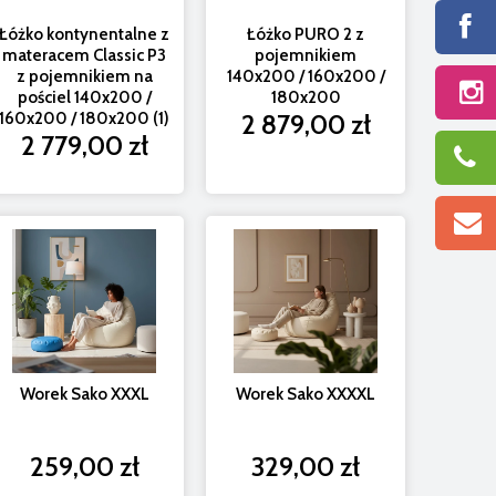
Łóżko kontynentalne z
Łóżko PURO 2 z
materacem Classic P3
pojemnikiem
z pojemnikiem na
140x200 / 160x200 /
pościel 140x200 /
180x200
160x200 / 180x200 (1)
2 879,00 zł
2 779,00 zł
tryczny narożnik Fenix H1 - funkcja relax, funkcja
Narożnik Cl
spania, zagłówki (258 x 192 cm)
5 479,00 zł
Worek Sako XXXL
Worek Sako XXXXL
259,00 zł
329,00 zł