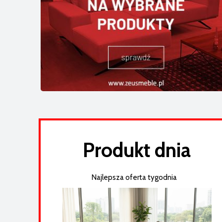
Narożnik Fenix M25 z elektryczną funkcją
relaks (324 x 321 cm)
7 789,05 zł
Cena regularna:
8 199,00 zł
Produkt dnia
Najlepsza oferta tygodnia