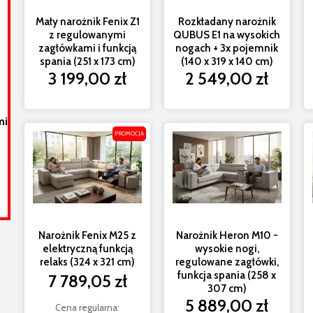
Mały narożnik Fenix Z1
Rozkładany narożnik
z regulowanymi
QUBUS E1 na wysokich
zagłówkami i funkcją
nogach + 3x pojemnik
spania (251 x 173 cm)
(140 x 319 x 140 cm)
3 199,00 zł
2 549,00 zł
Narożnik Fenix M25 z elektryczną funkcją relaks (324 x
321 cm)
mi
Na
PROMOCJA
7 789,05 zł
Cena regularna:
8 199,00 zł
Narożnik Fenix M25 z
Narożnik Heron M10 -
elektryczną funkcją
wysokie nogi,
relaks (324 x 321 cm)
regulowane zagłówki,
funkcja spania (258 x
7 789,05 zł
307 cm)
5 889,00 zł
Cena regularna: