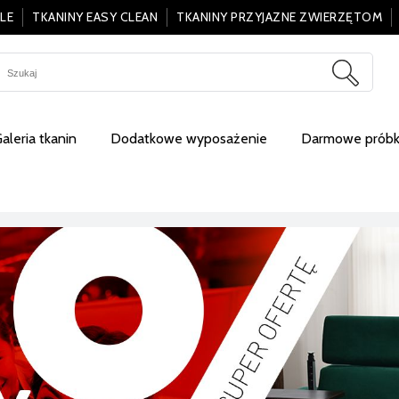
LE
TKANINY EASY CLEAN
TKANINY PRZYJAZNE ZWIERZĘTOM
aleria tkanin
Dodatkowe wyposażenie
Darmowe próbki