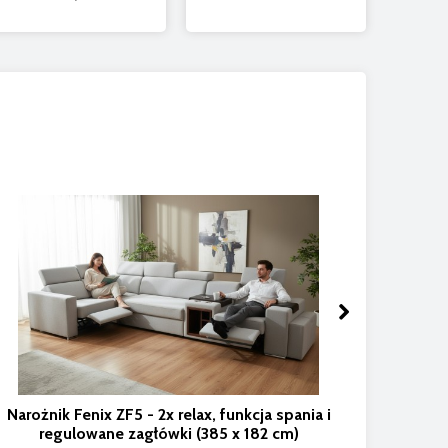
Naroż
sied
Narożnik Fenix ZF5 - 2x relax, funkcja spania i
regulowane zagłówki (385 x 182 cm)