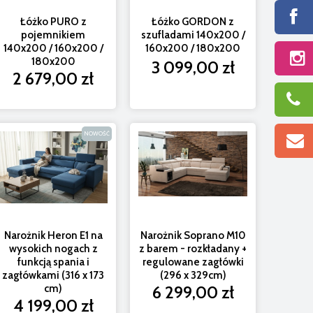
Łóżko PURO z
Łóżko GORDON z
pojemnikiem
szufladami 140x200 /
140x200 / 160x200 /
160x200 / 180x200
180x200
3 099,00 zł
2 679,00 zł
rożnik Heron M10 - wysokie nogi, regulowane
Mały narożni
zagłówki, funkcja spania (258 x 307 cm)
elektryczną 
NOWOŚĆ
5 889,00 zł
Narożnik Heron E1 na
Narożnik Soprano M10
wysokich nogach z
z barem - rozkładany +
funkcją spania i
regulowane zagłówki
zagłówkami (316 x 173
(296 x 329cm)
cm)
6 299,00 zł
4 199,00 zł