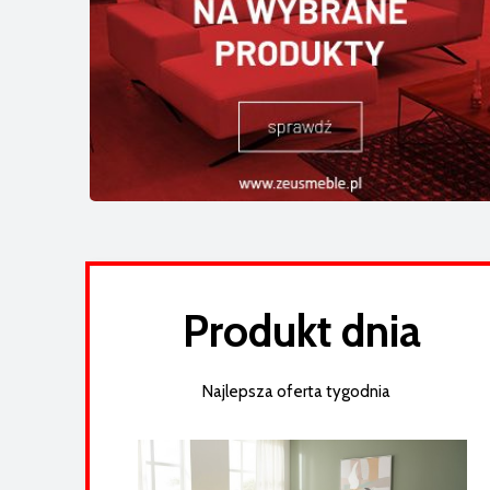
Narożnik Fenix M25 z elektryczną funkcją
relaks (324 x 321 cm)
7 789,05 zł
Cena regularna:
8 199,00 zł
Produkt dnia
Najlepsza oferta tygodnia