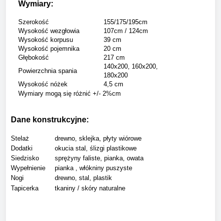
Wymiary:
Szerokość
155/175/195cm
Wysokość wezgłowia
107cm / 124cm
Wysokość korpusu
39 cm
Wysokość pojemnika
20 cm
Głębokość
217 cm
140x200, 160x200,
Powierzchnia spania
180x200
Wysokość nóżek
4,5 cm
Wymiary mogą się różnić +/- 2%cm
Dane konstrukcyjne:
Stelaż
drewno, sklejka, płyty wiórowe
Dodatki
okucia stal, ślizgi plastikowe
Siedzisko
sprężyny faliste, pianka, owata
Wypełnienie
pianka , włókniny puszyste
Nogi
drewno, stal, plastik
Tapicerka
tkaniny / skóry naturalne