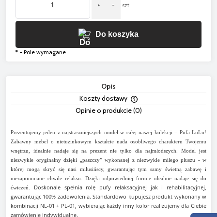
+
-
szt.
Do koszyka
*
- Pole wymagane
Opis
Koszty dostawy
Cena nie zawiera ewentua
Opinie o produkcie (0)
płatności
Prezentujemy jeden z najstraszniejszych model w całej naszej kolekcji – Pufa LuLu!
Zabawny mebel o nietuzinkowym kształcie nada osobliwego charakteru Twojemu
wnętrzu, idealnie nadaje się na prezent nie tylko dla najmłodszych. Model jest
niezwykle oryginalny dzięki „paszczy” wykonanej z niezwykle miłego pluszu - w
której mogą skryć się nasi milusińscy, gwarantując tym samy świetną zabawę i
niezapomniane chwile relaksu. Dzięki odpowiedniej formie idealnie nadaje się do
Doskonale spełnia rolę pufy relaksacyjnej jak i rehabilitacyjnej,
ćwiczeń.
gwarantując 100% zadowolenia.
Standardowo kupujesz produkt wykonany w
kombinacji NL-01 + PL-01, wybierając każdy inny kolor realizujemy dla Ciebie
zamówienie indywidualne.