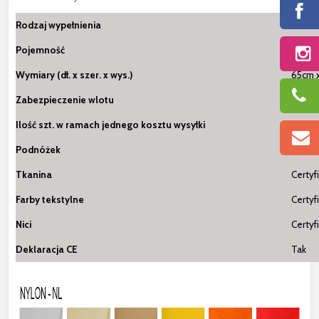
Rodzaj wypełnienia
100% 
Pojemność
390L
Wymiary (dł. x szer. x wys.)
65cm 
Zabezpieczenie wlotu
Podwó
Ilość szt. w ramach jednego kosztu wysyłki
1
Podnóżek
Nie
Tkanina
Certyf
Farby tekstylne
Certyf
Nici
Certyf
Deklaracja CE
Tak