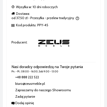
Wysyłka w:
10 dni roboczych
Dostawa:
od 37,50 zł
- Przesyłka - przelew tradycyjny
Cena nie zawiera ewentualnych kosztów płatności
Kod produktu:
PPY-45
Producent:
Nasi doradcy odpowiedzą na Twoje pytania
Pn. - Pt.: 08:00 - 16:00, Sob 9:00 - 13:00
+48 888 222 522
biuro@zeusmeble.pl
Zapraszamy do naszego Showroomu
Zadaj pytanie
Dodaj opinię