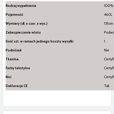
Rodzaj wypełnienia
100% 
Pojemność
460L
Wymiary (dł. x szer. x wys.)
135cm 
Zabezpieczenie wlotu
Podwó
Ilość szt. w ramach jednego kosztu wysyłki
1
Podnóżek
Nie
Tkanina
Certyf
Farby tekstylne
Certyf
Nici
Certyf
Deklaracja CE
Tak