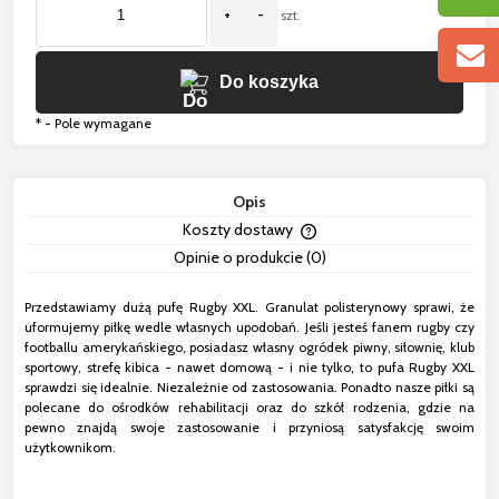
+
-
szt.
Do koszyka
*
- Pole wymagane
Opis
Koszty dostawy
Cena nie zawiera ewentua
Opinie o produkcie (0)
płatności
Przedstawiamy dużą pufę Rugby XXL. Granulat polisterynowy sprawi, że
uformujemy piłkę wedle własnych upodobań. Jeśli jesteś fanem rugby czy
footballu amerykańskiego, posiadasz własny ogródek piwny, siłownię, klub
sportowy, strefę kibica - nawet domową - i nie tylko, to pufa Rugby XXL
sprawdzi się idealnie. Niezależnie od zastosowania. Ponadto nasze piłki są
polecane do ośrodków rehabilitacji oraz do szkół rodzenia, gdzie na
pewno znajdą swoje zastosowanie i przyniosą satysfakcję swoim
użytkownikom.