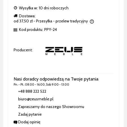
Wysyłka w:
10 dni roboczych
Dostawa:
od 37,50 zł
- Przesyłka - przelew tradycyjny
Cena nie zawiera ewentualnych kosztów płatności
Kod produktu:
PPY-24
Producent:
Nasi doradcy odpowiedzą na Twoje pytania
Pn. - Pt.: 08:00 - 16:00, Sob 9:00 - 13:00
+48 888 222 522
biuro@zeusmeble.pl
Zapraszamy do naszego Showroomu
Zadaj pytanie
Dodaj opinię