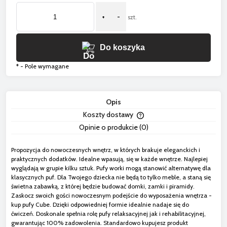
+
-
szt.
Do koszyka
*
- Pole wymagane
Opis
Koszty dostawy
Cena nie zawiera ewentua
Opinie o produkcie (0)
płatności
Propozycja do nowoczesnych wnętrz, w których brakuje eleganckich i
praktycznych dodatków. Idealne wpasują, się w każde wnętrze. Najlepiej
wyglądają w grupie kilku sztuk.
Pufy worki
mogą stanowić alternatywę dla
klasycznych puf. Dla Twojego dziecka nie będą to tylko meble, a staną się
świetna zabawką, z której będzie budować domki, zamki i piramidy.
Zaskocz swoich gości nowoczesnym podejście do wyposażenia wnętrza -
kup pufy Cube. Dzięki odpowiedniej formie idealnie nadaje się do
ćwiczeń. Doskonale spełnia rolę pufy relaksacyjnej jak i rehabilitacyjnej,
gwarantując 100% zadowolenia. Standardowo kupujesz produkt