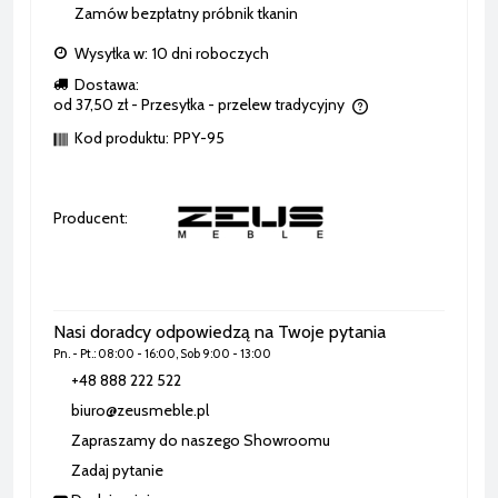
Zamów bezpłatny próbnik tkanin
Wysyłka w:
10 dni roboczych
Dostawa:
od 37,50 zł
- Przesyłka - przelew tradycyjny
Cena nie zawiera ewentualnych kosztów płatności
Kod produktu:
PPY-95
Producent:
Nasi doradcy odpowiedzą na Twoje pytania
Pn. - Pt.: 08:00 - 16:00, Sob 9:00 - 13:00
+48 888 222 522
biuro@zeusmeble.pl
Zapraszamy do naszego Showroomu
Zadaj pytanie