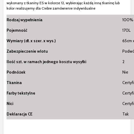
wykonany z tkaniny ES w kolorze 12, wybierając każdą inną tkaninę lub
kolor realizujemy dla Ciebie zamówienie indywidualne
Rodzaj wypełnienia
100% 
Pojemność
170L
Wymiary (dł. x szer. x wys.)
65cm 
Zabezpieczenie wlotu
Podwó
Ilość szt. w ramach jednego kosztu wysyłki
2
Podnóżek
Nie
Tkanina
Certyf
Farby tekstylne
Certyf
Nici
Certyf
Deklaracja CE
Tak