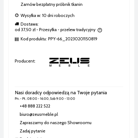
Zamów bezpłatny próbnik tkanin
Wysyłka w:
10 dni roboczych
Dostawa:
od 37,50 zł
- Przesyłka - przelew tradycyjny
Cena nie zawiera ewentualnych kosztów płatności
Kod produktu:
PPY-66_20230201150819
Producent:
Nasi doradcy odpowiedzą na Twoje pytania
Pn. - Pt.: 08:00 - 16:00, Sob 9:00 - 13:00
+48 888 222 522
biuro@zeusmeble.pl
Zapraszamy do naszego Showroomu
Zadaj pytanie