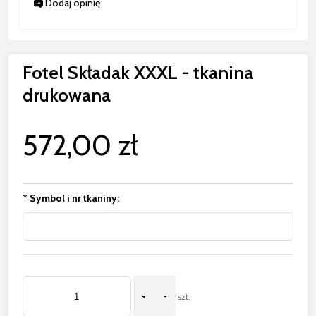
Dodaj opinię
Fotel Składak XXXL - tkanina
drukowana
572,00 zł
*
Symbol i nr tkaniny:
+
-
szt.