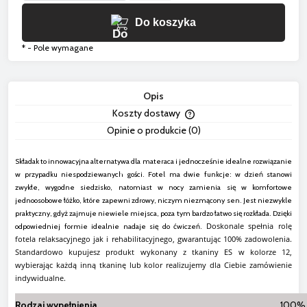
Do koszyka
*
- Pole wymagane
Opis
Koszty dostawy
Cena nie zawiera ewentua
Opinie o produkcie (0)
płatności
Składak to innowacyjna alternatywa dla materaca i jednocześnie idealne rozwiązanie
w przypadku niespodziewanych gości. Fotel ma dwie funkcje: w dzień stanowi
zwykłe, wygodne siedzisko, natomiast w nocy zamienia się w komfortowe
jednoosobowe łóżko, które zapewni zdrowy, niczym niezmącony sen. Jest niezwykle
praktyczny, gdyż zajmuje niewiele miejsca, poza tym bardzo łatwo się rozkłada. Dzięki
Doskonale spełnia rolę
odpowiedniej formie idealnie nadaje się do ćwiczeń.
fotela relaksacyjnego jak i rehabilitacyjnego, gwarantując 100% zadowolenia.
Standardowo kupujesz produkt wykonany z tkaniny ES w kolorze 12,
wybierając każdą inną tkaninę lub kolor realizujemy dla Ciebie zamówienie
indywidualne.
Rodzaj wypełnienia
100% 