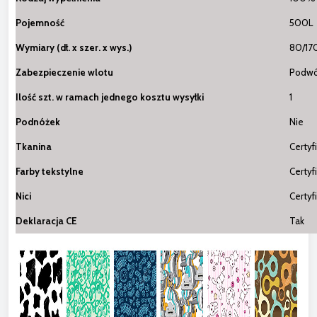
Pojemność
500L
Wymiary (dł. x szer. x wys.)
80/17
Zabezpieczenie wlotu
Podwó
Ilość szt. w ramach jednego kosztu wysyłki
1
Podnóżek
Nie
Tkanina
Certyf
Farby tekstylne
Certyf
Nici
Certyf
Deklaracja CE
Tak