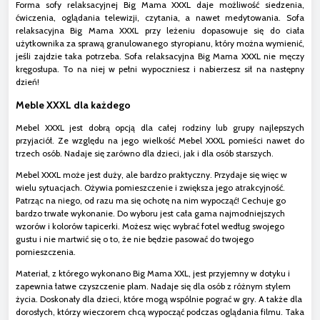
Forma sofy relaksacyjnej Big Mama XXXL daje możliwość siedzenia,
ćwiczenia, oglądania telewizji, czytania, a nawet medytowania. Sofa
relaksacyjna Big Mama XXXL przy leżeniu dopasowuje się do ciała
użytkownika za sprawą granulowanego styropianu, który można wymienić,
jeśli zajdzie taka potrzeba. Sofa relaksacyjna Big Mama XXXL nie męczy
kręgosłupa. To na niej w pełni wypoczniesz i nabierzesz sił na następny
dzień!
Meble XXXL dla każdego
Mebel XXXL jest dobrą opcją dla całej rodziny lub grupy najlepszych
przyjaciół. Ze względu na jego wielkość Mebel XXXL pomieści nawet do
trzech osób. Nadaje się zarówno dla dzieci, jak i dla osób starszych.
Mebel XXXL może jest duży, ale bardzo praktyczny. Przydaje się więc w
wielu sytuacjach. Ożywia pomieszczenie i zwiększa jego atrakcyjność.
Patrząc na niego, od razu ma się ochotę na nim wypocząć! Cechuje go
bardzo trwałe wykonanie. Do wyboru jest cała gama najmodniejszych
wzorów i kolorów tapicerki. Możesz więc wybrać fotel według swojego
gustu i nie martwić się o to, że nie będzie pasować do twojego
pomieszczenia.
Materiał, z którego wykonano Big Mama XXL, jest przyjemny w dotyku i
zapewnia łatwe czyszczenie plam. Nadaje się dla osób z różnym stylem
życia. Doskonały dla dzieci, które mogą wspólnie pograć w gry. A także dla
dorosłych, którzy wieczorem chcą wypocząć podczas oglądania filmu. Taka