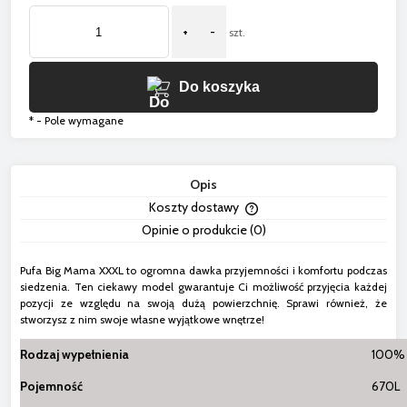
+
-
szt.
Do koszyka
*
- Pole wymagane
Opis
Koszty dostawy
Cena nie zawiera ewentua
Opinie o produkcie (0)
płatności
Pufa Big Mama XXXL to ogromna dawka przyjemności i komfortu podczas
siedzenia. Ten ciekawy model gwarantuje Ci możliwość przyjęcia każdej
pozycji ze względu na swoją dużą powierzchnię. Sprawi również, że
stworzysz z nim swoje własne wyjątkowe wnętrze!
Rodzaj wypełnienia
100% 
Pojemność
670L