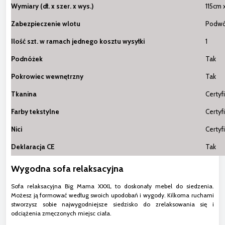
Wymiary (dł. x szer. x wys.)
115cm 
Zabezpieczenie wlotu
Podwó
Ilość szt. w ramach jednego kosztu wysyłki
1
Podnóżek
Tak
Pokrowiec wewnętrzny
Tak
Tkanina
Certyf
Farby tekstylne
Certyf
Nici
Certyf
Deklaracja CE
Tak
Wygodna sofa relaksacyjna
Sofa relaksacyjna Big Mama XXXL to doskonały mebel do siedzenia.
Możesz ją formować według swoich upodobań i wygody. Kilkoma ruchami
stworzysz sobie najwygodniejsze siedzisko do zrelaksowania się i
odciążenia zmęczonych miejsc ciała.