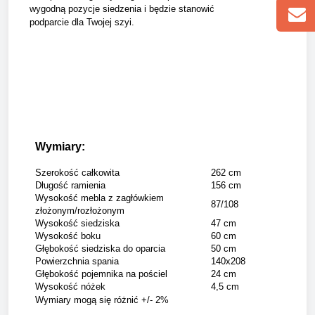
wygodną pozycje siedzenia i będzie stanowić
podparcie dla Twojej szyi.
Wymiary:
Szerokość całkowita
262 cm
Długość ramienia
156 cm
Wysokość mebla z zagłówkiem
87/108
złożonym/rozłożonym
Wysokość siedziska
47 cm
Wysokość boku
60 cm
Głębokość siedziska do oparcia
50 cm
Powierzchnia spania
140x208
Głębokość pojemnika na pościel
24 cm
Wysokość nóżek
4,5 cm
Wymiary mogą się różnić +/- 2%