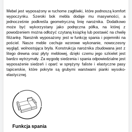
Mebel jest wyposażony w ruchome zagłówki, które podnoszą komfort
wypoczynku. Szeroki bok mebla dodaje mu masywności, a
jednocześnie podkreśla geometryczną linię narożnika. Dodatkowo
może być wykorzystany jako podręczna półka, na której z
powodzeniem można odłożyć czytaną książkę lub postawić na chwilę
filiżankę. Narożnik wyposażony jest w funkcję spania i pojemniki na
pościel. Nasze meble cechuje wzorowe wykonanie, nowoczesny
wygląd, wolnostojąca bryła. Konstrukcja narożnika zbudowana jest z
litego drewna oraz płyty meblowej, dzięki czemu jego szkielet jest
bardzo wytrzymały. Za wygodę siedzenia i spania odpowiedzialne jest
wyposażenie siedzeń i oparć w sprężyny faliste i elastyczne pasy
tapicerskie, które pokryte są grubymi warstwami pianki wysoko-
elastycznej.
Funkcja spania