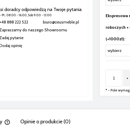
si doradcy odpowiedzą na Twoje pytania
Ekspresowa r
 - Pt.: 08:00 - 16:00, Sob 9:00 - 13:00
+48 888 222 522
biuro@zeusmeble.pl
roboczych +
Zapraszamy do naszego Showroomu
Zadaj pytanie
(+1000zł):
Dodaj opinię
+
*
- Pole wyma
wy
Opinie o produkcie (0)