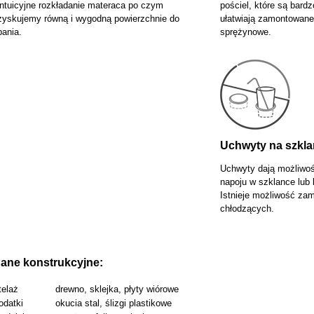
 intuicyjne rozkładanie materaca po czym
pościel, które są bard
zyskujemy równą i wygodną powierzchnie do
ułatwiają zamontowan
pania.
sprężynowe.
Uchwyty na szkla
Uchwyty dają możliwoś
napoju w szklance lub 
Istnieje możliwość za
chłodzących.
ane konstrukcyjne:
telaż
drewno, sklejka, płyty wiórowe
odatki
okucia stal, ślizgi plastikowe