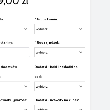
9,00 zł
la:
*
Grupa tkanin:
 tkaniny:
*
Rodzaj nóżek:
e dodatków
Dodatki - boki i nakładki na
:
boki:
dowarki i gniazda:
Dodatki - uchwyty na kubek: