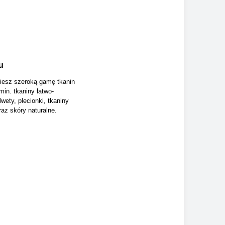
u
ziesz szeroką gamę tkanin
min. tkaniny łatwo-
wety, plecionki, tkaniny
az skóry naturalne.