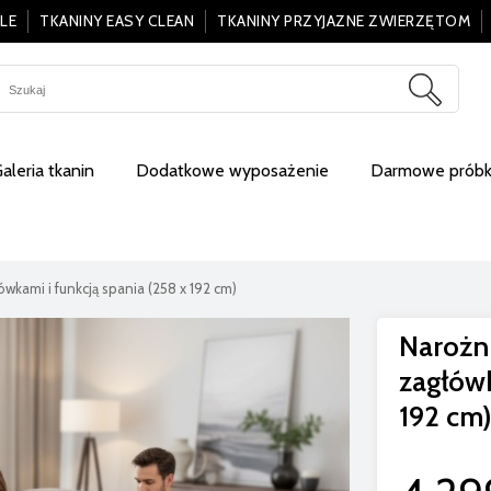
LE
TKANINY EASY CLEAN
TKANINY PRZYJAZNE ZWIERZĘTOM
aleria tkanin
Dodatkowe wyposażenie
Darmowe próbki
wkami i funkcją spania (258 x 192 cm)
Narożn
zagłówk
192 cm