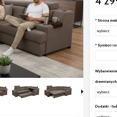
4 29
*
Strona meb
*
Symbol i nr
Wybarwieni
drewnianych
Dodatki - ła