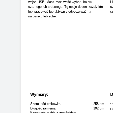
wejść USB. Masz możliwość wyboru koloru
i
czarnego lub srebrnego. Tę opcje doceni każdy kto
u
lubi pracować lub aktywnie odpoczywać na
s
narożniku lub sofie.
Wymiary:
D
Szerokość całkowita
258 cm
S
Długość ramienia
192 cm
D
Wysokość mebla z zagłówkiem