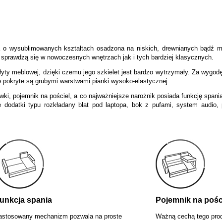
Cena nie zawiera ewentualnych kosztów płatności
 o wysublimowanych kształtach osadzona na niskich, drewnianych bądź m
e sprawdzą się w nowoczesnych wnętrzach jak i tych bardziej klasycznych.
łyty meblowej, dzięki czemu jego szkielet jest bardzo wytrzymały. Za wygod
óre pokryte są grubymi warstwami pianki wysoko-elastycznej.
wki, pojemnik na pościel, a co najważniejsze narożnik posiada funkcję s
 dodatki typu rozkładany blat pod laptopa, bok z pufami, system audio, 
unkcja spania
Pojemnik na pośc
astosowany mechanizm pozwala na proste
Ważną cechą tego prod