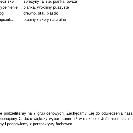
iedzisko
sprężyny faliste, pianka, owata
ypełnienie
pianka, włókniny puszyste
ogi
drewno, stal, plastik
apicerka
tkaniny / skóry naturalne
tóre podzieliliśmy na 7 grup cenowych. Zachęcamy Cię do odwiedzenia nasz
ponujemy Ci dużo większy wybór tkanin niż w e-sklepie. Jeśli nie masz m
emy i podpowiemy z perspektywy fachowca.