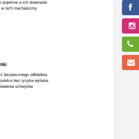
zo pojemne a ich otwieranie
e w nich mechanizmy
nki
ć bezpiecznego odkładnia
butelce bez ryzyka wylania.
mówienia uchwytów