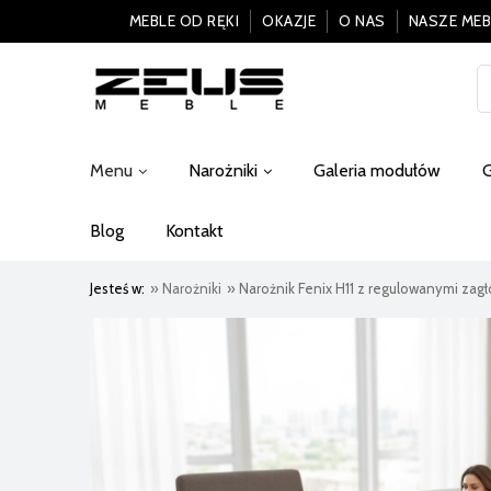
MEBLE OD RĘKI
OKAZJE
O NAS
NASZE MEB
Menu
Narożniki
Galeria modułów
G
Blog
Kontakt
Jesteś w:
»
Narożniki
»
Narożnik Fenix H11 z regulowanymi zagłó