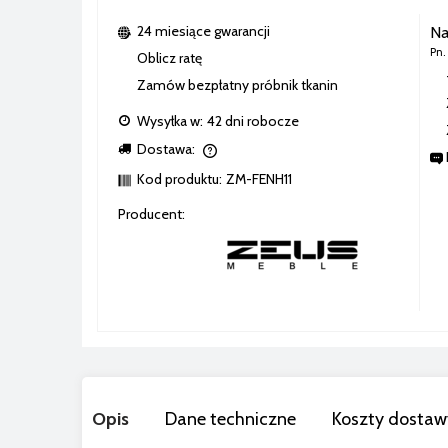
24 miesiące gwarancji
Na
Pn.
Oblicz ratę
Zamów bezpłatny próbnik tkanin
Wysyłka w:
42 dni robocze
Dostawa:
Kod produktu:
ZM-FENH11
 zawiera ewentualnych kosztów
Producent:
Opis
Dane techniczne
Koszty dosta