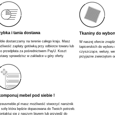
ybka i tania dostawa
Tkaniny do wybor
ble dostarczamy na terenie całego kraju. Masz
W naszej ofercie znajd
żliwość zapłaty gotówką przy odbiorze towaru lub
tapicerskich do wyboru 
ko przedpłata za pośrednictwem PayU. Koszt
czyszczące, welury, wel
stawy sprawdzisz w zakładce u góry oferty.
przyjazne zwierzętom or
omponuj mebel pod siebie !
zeusmeble.pl masz możliwość stworzyć narożnik
b sofę która będzie dopasowana do Twoich potrzeb.
ontaktuj się z naszym biurem lub przyjedź do