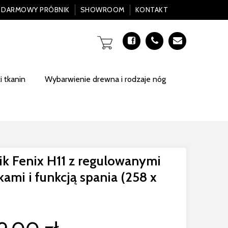
DARMOWY PRÓBNIK
SHOWROOM
KONTAKT
 tkanin
Wybarwienie drewna i rodzaje nóg
ik Fenix H11 z regulowanymi
ami i funkcją spania (258 x
)