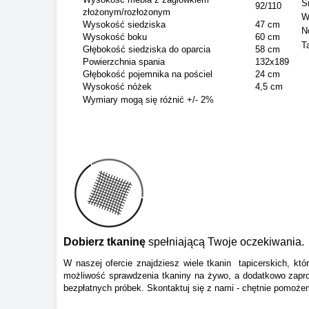
S
92/110
złożonym/rozłożonym
W
Wysokość siedziska
47 cm
N
Wysokość boku
60 cm
T
Głębokość siedziska do oparcia
58 cm
Powierzchnia spania
132x189
Głębokość pojemnika na pościel
24 cm
Wysokość nóżek
4,5 cm
Wymiary mogą się różnić +/- 2%
Dobierz tkaninę
spełniającą Twoje oczekiwania.
W naszej ofercie znajdziesz wiele tkanin tapicerskich, k
możliwość sprawdzenia tkaniny na żywo, a dodatkowo zapro
bezpłatnych próbek. Skontaktuj się z nami - chętnie pomoż