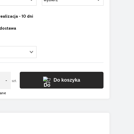
ealizacja - 10 dni
 dostawa
Do koszyka
-
szt.
gane