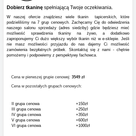
Dobierz tkaninę
spełniającą Twoje oczekiwania.
W naszej ofercie znajdziesz wiele tkanin tapicerskich, które
podzieliliśmy na 7 grup cenowych. Zachęcamy Cię do odwiedzenia
naszego salonu sprzedaży (adres siedziby) gdzie będziesz mieć
możliwość sprawdzenia tkaniny na żywo, a dodatkowo
zaproponujemy Ci dużo większy wybór tkanin niż w e-sklepie. Jeśli
nie masz możliwości przyjazdu do nas dajemy Ci możliwość
zamówienia bezpłatnych próbek. Skontaktuj się z nami - chętnie
pomożemy i podpowiemy z perspektywy fachowca.
Cena w pierwszej grupie cenowej:
354
9 zł
Cena w pozostałych grupach cenowych:
II grupa cenowa
+150zł
III grupa cenowa
+250zł
IV grupa cenowa
+350zł
V grupa cenowa
+600zł
VI grupa cenowa
+1000zł