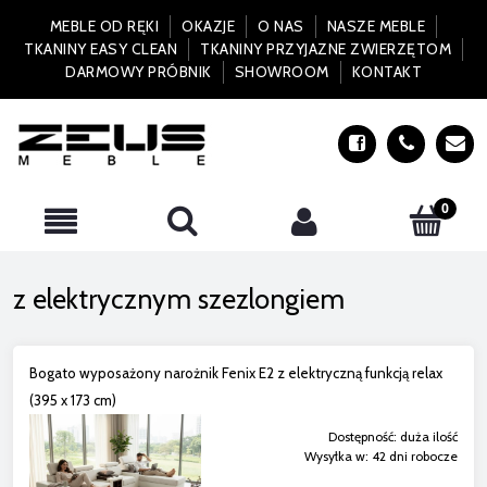
MEBLE OD RĘKI
OKAZJE
O NAS
NASZE MEBLE
TKANINY EASY CLEAN
TKANINY PRZYJAZNE ZWIERZĘTOM
DARMOWY PRÓBNIK
SHOWROOM
KONTAKT
z elektrycznym szezlongiem
Bogato wyposażony narożnik Fenix E2 z elektryczną funkcją relax
(395 x 173 cm)
Dostępność:
duża ilość
Wysyłka w:
42 dni robocze