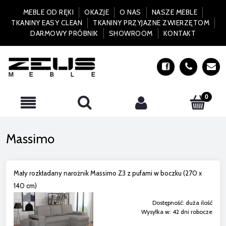
MEBLE OD RĘKI
OKAZJE
O NAS
NASZE MEBLE
TKANINY EASY CLEAN
TKANINY PRZYJAZNE ZWIERZĘTOM
DARMOWY PRÓBNIK
SHOWROOM
KONTAKT
Massimo
Mały rozkładany narożnik Massimo Z3 z pufami w boczku (270 x
140 cm)
Dostępność:
duża ilość
Wysyłka w:
42 dni robocze