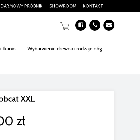
DARMOWY PRÓBNIK
SHOWROOM
KONTAKT
 tkanin
Wybarwienie drewna i rodzaje nóg
Bobcat XXL
00 zł