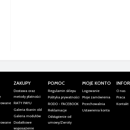
ZAKUPY
POMOC
MOJE KONTO
INFOR
Dostawa oraz
Regulamin sklepu
Logowanie
O nas
e
metody płatności
Polityka prywatności
Moje zamówienia
Praca
erowane
RATY PAYU
RODO - FACEBOOK
Przechowalnia
Kontakt
Galeria tkanin old
Reklamacje
Ustawienia konta
Galeria modułów
Odstąpienie od
erowane
Dodatkowe
umowy/Zwroty
wyposażenie