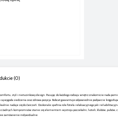
dukcie (0)
tualnych kosztów płatności
komfortu, styl i nietuzinkowy design. Pasując do każdego rodzaju wnętrz znakomicie nada pom
ą wygoda siedzenia oraz zdrowa pozycja. Bobcat gwarantuje odpowiednie podparcie kręgosłupa
 idealnie nadaje się do ćwiczeń. Doskonale spełnia role fotela relaksacyjnego jak i rehabilit
 Bez żadnych kompromisów stanie się elementem wystroju poczekalni, hoteli, klubów, pubów, c
Ciebie zamówienie indywidualne