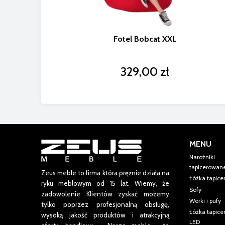
MENU
Narożniki
tapicerowan
Zeus meble to firma która prężnie działa na
Łóżka tapic
ryku meblowym od 15 lat.
Wiemy, że
Sofy
zadowolenie Klientów zyskać możemy
Worki i pufy
tylko poprzez profesjonalną obsługę,
Łóżka tapic
wysoką jakość produktów i atrakcyjną
LED