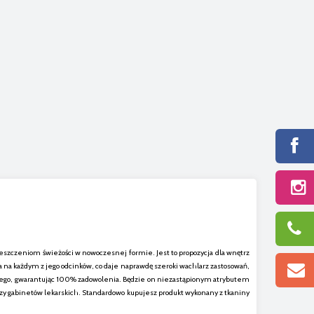
ieszczeniom świeżości w nowoczesnej formie. Jest to propozycja dla wnętrz
 na każdym z jego odcinków, co daje naprawdę szeroki wachlarz zastosowań,
acyjnego, gwarantując 100% zadowolenia. Będzie on niezastąpionym atrybutem
zy gabinetów lekarskich. Standardowo kupujesz produkt wykonany z tkaniny