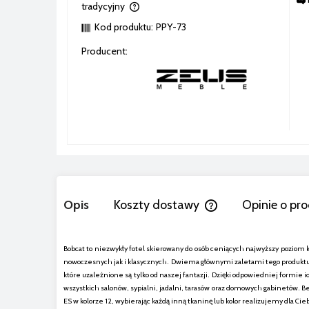
tradycyjny
Kod produktu:
PPY-73
awiera ewentualnych kosztów
Producent:
Opis
Koszty dostawy
Opinie o pro
Cena nie zawiera ewen
Bobcat to niezwykły fotel skierowany do osób ceniących najwyższy poziom 
nowoczesnych jak i klasycznych. Dwiema głównymi zaletami tego produktu s
które uzależnione są tylko od naszej fantazji. Dzięki odpowiedniej formie
wszystkich salonów, sypialni, jadalni, tarasów oraz domowych gabinetów.
ES w kolorze 12, wybierając każdą inną tkaninę lub kolor realizujemy dla 