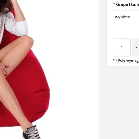
*
Grupa tkani
+
*
- Pole wyma