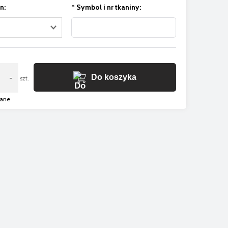
n:
*
Symbol i nr tkaniny:
Do koszyka
-
szt.
gane