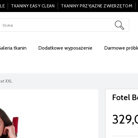
LE
TKANINY EASY CLEAN
TKANINY PRZYJAZNE ZWIERZĘTOM
aleria tkanin
Dodatkowe wyposażenie
Darmowe próbki
cat XXL
Fotel 
329,