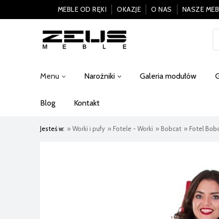
MEBLE OD RĘKI
OKAZJE
O NAS
NASZE MEB
Menu
Narożniki
Galeria modułów
G
Blog
Kontakt
Jesteś w:
»
Worki i pufy
»
Fotele - Worki
»
Bobcat
»
Fotel Bob