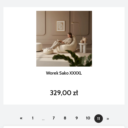
Worek Sako XXXXL
329,00 zł
«
1
7
8
9
10
...
11
»