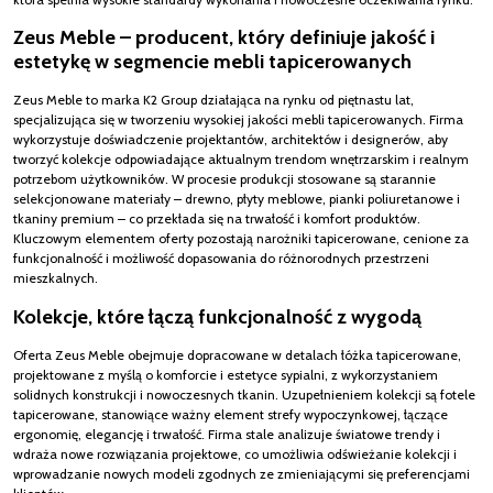
Zeus Meble – producent, który definiuje jakość i
estetykę w segmencie mebli tapicerowanych
Zeus Meble to marka K2 Group działająca na rynku od piętnastu lat,
specjalizująca się w tworzeniu wysokiej jakości mebli tapicerowanych. Firma
wykorzystuje doświadczenie projektantów, architektów i designerów, aby
tworzyć kolekcje odpowiadające aktualnym trendom wnętrzarskim i realnym
potrzebom użytkowników. W procesie produkcji stosowane są starannie
selekcjonowane materiały – drewno, płyty meblowe, pianki poliuretanowe i
tkaniny premium – co przekłada się na trwałość i komfort produktów.
Kluczowym elementem oferty pozostają narożniki tapicerowane, cenione za
funkcjonalność i możliwość dopasowania do różnorodnych przestrzeni
mieszkalnych.
Kolekcje, które łączą funkcjonalność z wygodą
Oferta Zeus Meble obejmuje dopracowane w detalach łóżka tapicerowane,
projektowane z myślą o komforcie i estetyce sypialni, z wykorzystaniem
solidnych konstrukcji i nowoczesnych tkanin. Uzupełnieniem kolekcji są fotele
tapicerowane, stanowiące ważny element strefy wypoczynkowej, łączące
ergonomię, elegancję i trwałość. Firma stale analizuje światowe trendy i
wdraża nowe rozwiązania projektowe, co umożliwia odświeżanie kolekcji i
wprowadzanie nowych modeli zgodnych ze zmieniającymi się preferencjami