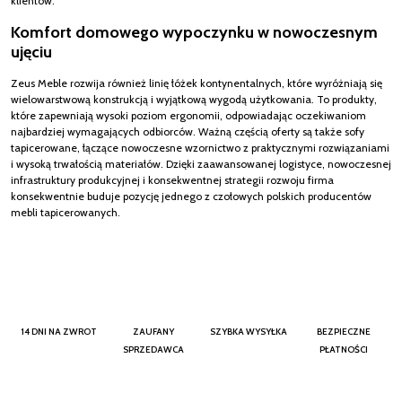
klientów.
Komfort domowego wypoczynku w nowoczesnym
ujęciu
Zeus Meble rozwija również linię łóżek kontynentalnych, które wyróżniają się
wielowarstwową konstrukcją i wyjątkową wygodą użytkowania. To produkty,
które zapewniają wysoki poziom ergonomii, odpowiadając oczekiwaniom
najbardziej wymagających odbiorców. Ważną częścią oferty są także sofy
tapicerowane, łączące nowoczesne wzornictwo z praktycznymi rozwiązaniami
i wysoką trwałością materiałów. Dzięki zaawansowanej logistyce, nowoczesnej
infrastruktury produkcyjnej i konsekwentnej strategii rozwoju firma
konsekwentnie buduje pozycję jednego z czołowych polskich producentów
mebli tapicerowanych.
14 DNI NA ZWROT
ZAUFANY
SZYBKA WYSYŁKA
BEZPIECZNE
SPRZEDAWCA
PŁATNOŚCI