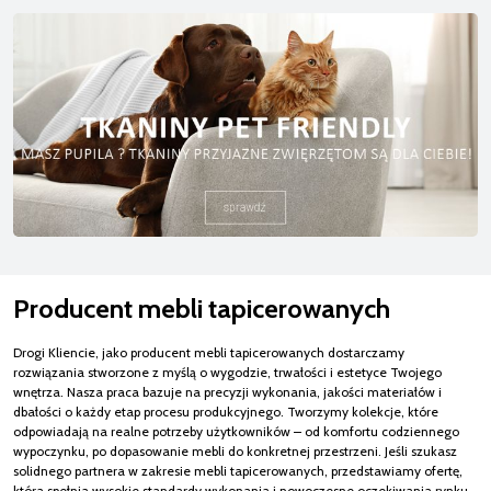
Producent mebli tapicerowanych
Drogi Kliencie, jako producent mebli tapicerowanych dostarczamy
rozwiązania stworzone z myślą o wygodzie, trwałości i estetyce Twojego
wnętrza. Nasza praca bazuje na precyzji wykonania, jakości materiałów i
dbałości o każdy etap procesu produkcyjnego. Tworzymy kolekcje, które
odpowiadają na realne potrzeby użytkowników – od komfortu codziennego
wypoczynku, po dopasowanie mebli do konkretnej przestrzeni. Jeśli szukasz
solidnego partnera w zakresie mebli tapicerowanych, przedstawiamy ofertę,
która spełnia wysokie standardy wykonania i nowoczesne oczekiwania rynku.